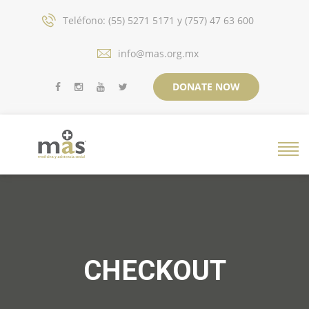
Teléfono: (55) 5271 5171 y (757) 47 63 600
info@mas.org.mx
DONATE NOW
CHECKOUT