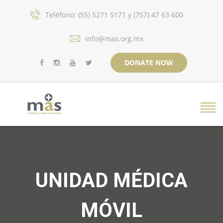
Teléfono: (55) 5271 5171 y (757) 47 63 600
info@mas.org.mx
DONATE NOW
UNIDAD MÉDICA
MÓVIL