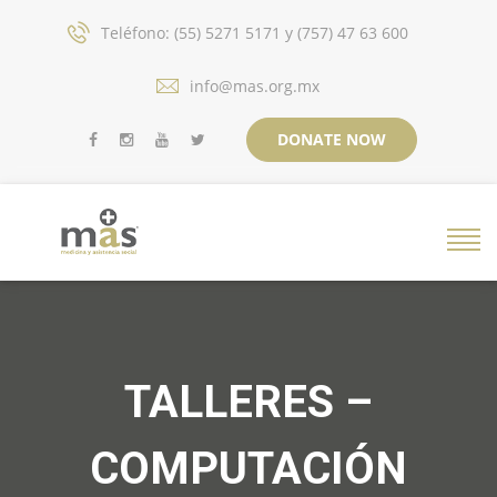
Teléfono: (55) 5271 5171 y (757) 47 63 600
info@mas.org.mx
DONATE NOW
TALLERES –
COMPUTACIÓN