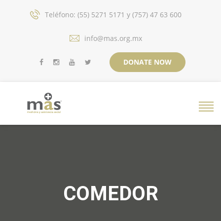
Teléfono: (55) 5271 5171 y (757) 47 63 600
info@mas.org.mx
DONATE NOW
COMEDOR