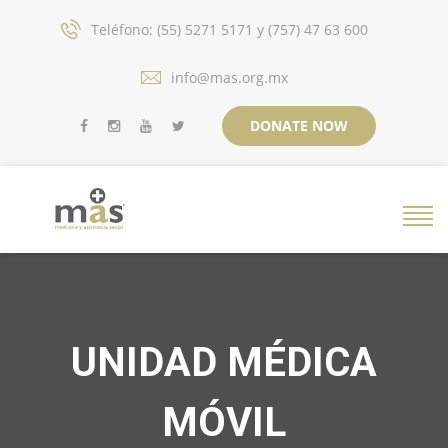
Teléfono: (55) 5271 5171 y (757) 47 63 600
info@mas.org.mx
DONATE NOW
UNIDAD MÉDICA
MÓVIL