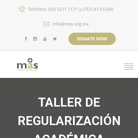
Teléfono: (55) 5271 5171 y (757) 47 63 600
info@mas.org.mx
DONATE NOW
TALLER DE
REGULARIZACIÓN