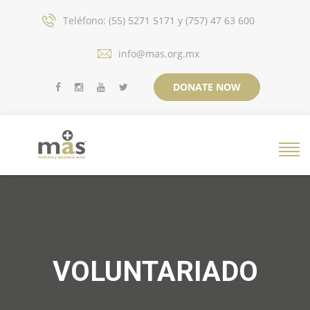
Teléfono: (55) 5271 5171 y (757) 47 63 600
info@mas.org.mx
DONATE NOW
VOLUNTARIADO