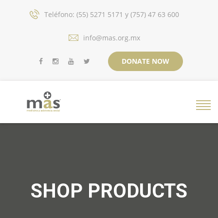
Teléfono: (55) 5271 5171 y (757) 47 63 600
info@mas.org.mx
DONATE NOW
SHOP PRODUCTS