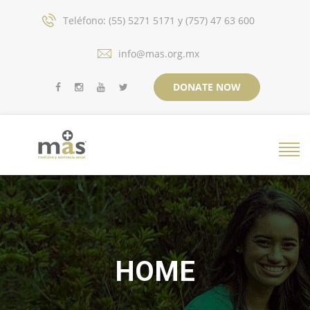
Teléfono: (55) 5271 5171 y (757) 47 63 600
info@mas.org.mx
DONATE NOW
HOME