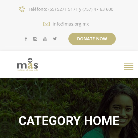
Teléfono: (55) 5271 5171 y (757) 47 63 600
info@mas.org.mx
DONATE NOW
CATEGORY HOME